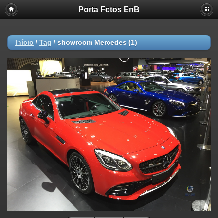
Porta Fotos EnB
Início
/
Tag
/
showroom Mercedes (1)