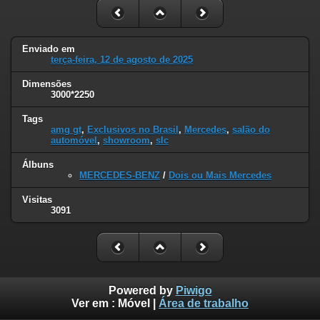
Enviado em
terça-feira, 12 de agosto de 2025
Dimensões
3000*2250
Tags
amg gt
,
Exclusivos no Brasil
,
Mercedes
,
salão do
automóvel
,
showroom
,
slc
Álbuns
MERCEDES-BENZ
/
Dois ou Mais Mercedes
Visitas
3091
Powered by
Piwigo
Ver em :
Móvel
|
Área de trabalho