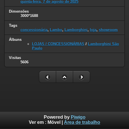
quinta-feira, 7 de agosto de 2025
Dimensões
3000*1688
Tags
concessionária
,
Lambo
,
Lamborghini
,
loja
,
showroom
Álbuns
LOJAS / CONCESSIONÁRIAS
/
Lamborghini São
Paulo
Visitas
5606
Powered by
Piwigo
Ver em :
Móvel
|
Área de trabalho