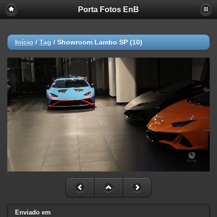
Porta Fotos EnB
Início
/
Tag
/
Showroom Lambo SP (10)
Enviado em