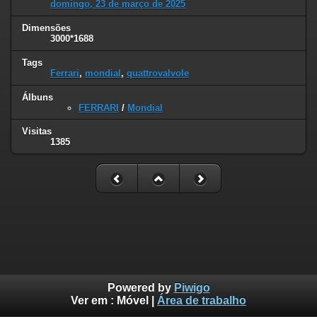
domingo, 23 de março de 2025
Dimensões
3000*1688
Tags
Ferrari
,
mondial
,
quattrovalvole
Álbuns
FERRARI
/
Mondial
Visitas
1385
Powered by
Piwigo
Ver em :
Móvel
|
Área de trabalho