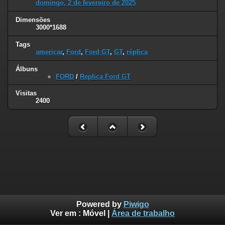
domingo, 2 de fevereiro de 2025
Dimensões
3000*1688
Tags
americar
,
Ford
,
Ford GT
,
GT
,
réplica
Álbuns
FORD
/
Replica Ford GT
Visitas
2400
Powered by
Piwigo
Ver em :
Móvel
|
Área de trabalho