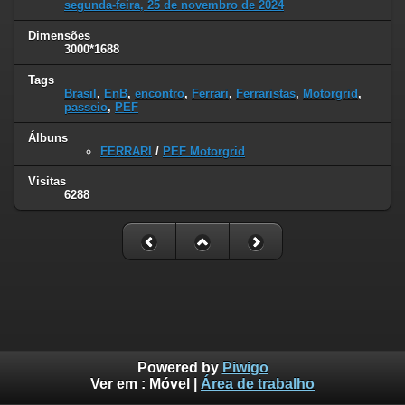
segunda-feira, 25 de novembro de 2024
Dimensões
3000*1688
Tags
Brasil
,
EnB
,
encontro
,
Ferrari
,
Ferraristas
,
Motorgrid
,
passeio
,
PEF
Álbuns
FERRARI
/
PEF Motorgrid
Visitas
6288
Powered by
Piwigo
Ver em :
Móvel
|
Área de trabalho