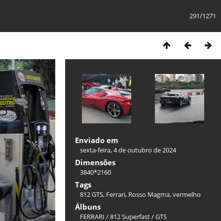
291/1271
Enviado em
sexta-feira, 4 de outubro de 2024
Dimensões
3840*2160
Tags
812 GTS
,
Ferrari
,
Rosso Magma
,
vermelho
Álbuns
FERRARI
/
812 Superfast / GTS