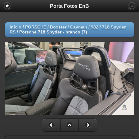
Porta Fotos EnB
Início
/
PORSCHE
/
Boxster / Cayman
/
982
/
718 Spyder
RS
/
Porsche 718 Spyder - branco (7)