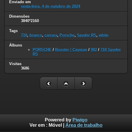
Enviado em
sexta-feira, 4 de outubro de 2024
Dimensões
3840*2160
Tags
718
,
branco
,
carrara
,
Porsche
,
Spyder RS
,
white
Álbuns
PORSCHE
/
Boxster / Cayman
/
982
/
718 Spyder
RS
Visitas
3686
Powered by
Piwigo
Ver em :
Móvel
|
Área de trabalho