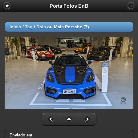
Porta Fotos EnB
Início
/
Tag
/
Dois ou Mais Porsche (7)
Enviado em