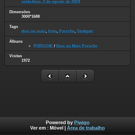
sexta-feira, 2 de agosto de 2024
Dimensões
3000*1688
Tags
dois ou mais
,
frota
,
Porsche
,
Stuttgart
Álbuns
PORSCHE
/
Dois ou Mais Porsche
Visitas
1972
Powered by
Piwigo
Ver em :
Móvel
|
Área de trabalho