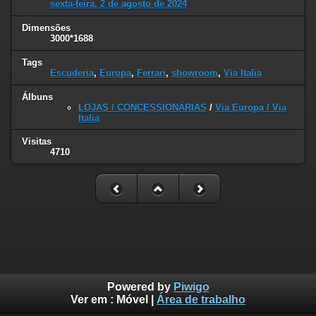
sexta-feira, 2 de agosto de 2024
Dimensões
3000*1688
Tags
Escuderia
,
Europa
,
Ferrari
,
showroom
,
Via Italia
Álbuns
LOJAS / CONCESSIONÁRIAS
/
Via Europa / Via
Italia
Visitas
4710
Powered by
Piwigo
Ver em :
Móvel
|
Área de trabalho