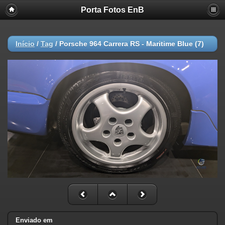
Porta Fotos EnB
Início
/
Tag
/
Porsche 964 Carrera RS - Maritime Blue (7)
Enviado em