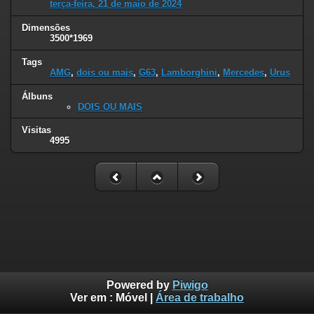
terça-feira, 21 de maio de 2024
Dimensões
3500*1969
Tags
AMG
,
dois ou mais
,
G63
,
Lamborghini
,
Mercedes
,
Urus
Álbuns
DOIS OU MAIS
Visitas
4995
Powered by
Piwigo
Ver em :
Móvel
|
Área de trabalho