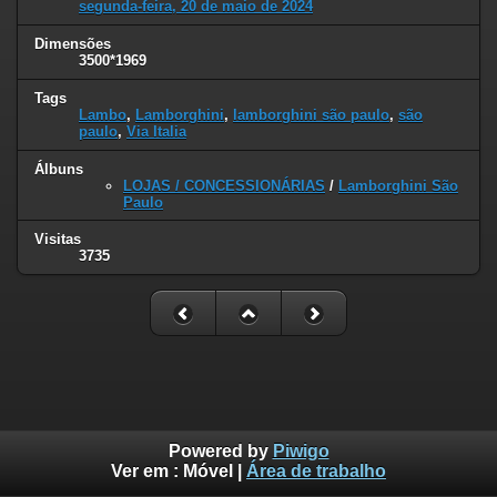
segunda-feira, 20 de maio de 2024
Dimensões
3500*1969
Tags
Lambo
,
Lamborghini
,
lamborghini são paulo
,
são
paulo
,
Via Italia
Álbuns
LOJAS / CONCESSIONÁRIAS
/
Lamborghini São
Paulo
Visitas
3735
Powered by
Piwigo
Ver em :
Móvel
|
Área de trabalho