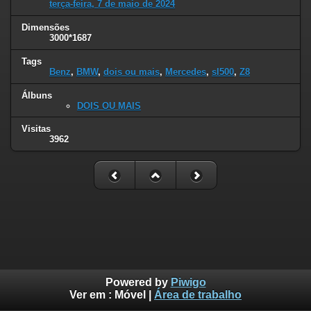
terça-feira, 7 de maio de 2024
Dimensões
3000*1687
Tags
Benz
,
BMW
,
dois ou mais
,
Mercedes
,
sl500
,
Z8
Álbuns
DOIS OU MAIS
Visitas
3962
Powered by
Piwigo
Ver em :
Móvel
|
Área de trabalho