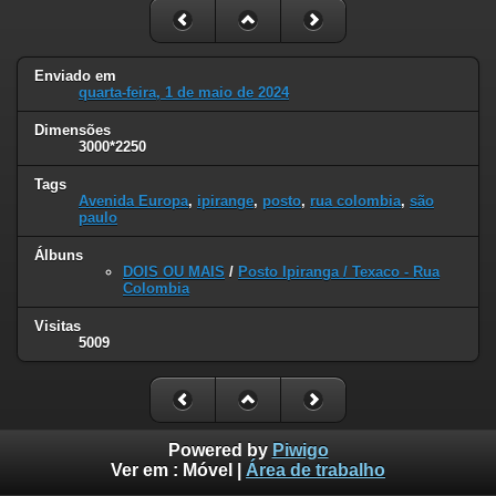
Enviado em
quarta-feira, 1 de maio de 2024
Dimensões
3000*2250
Tags
Avenida Europa
,
ipirange
,
posto
,
rua colombia
,
são
paulo
Álbuns
DOIS OU MAIS
/
Posto Ipiranga / Texaco - Rua
Colombia
Visitas
5009
Powered by
Piwigo
Ver em :
Móvel
|
Área de trabalho