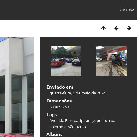
20/1062
Enviado em
quarta-feira, 1 de maio de 2024
Dimensões
3000*2250
Tags
Avenida Europa
,
ipirange
,
posto
,
rua
colombia
,
são paulo
Álbuns