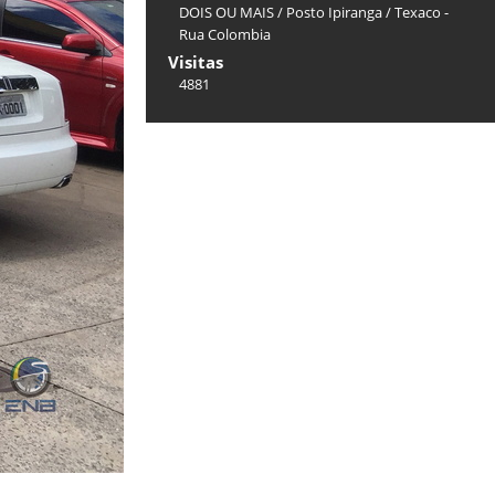
DOIS OU MAIS
/
Posto Ipiranga / Texaco -
Rua Colombia
Visitas
4881