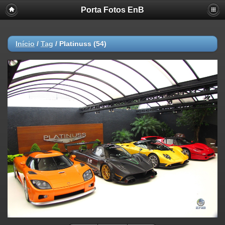
Porta Fotos EnB
Início
/
Tag
/
Platinuss (54)