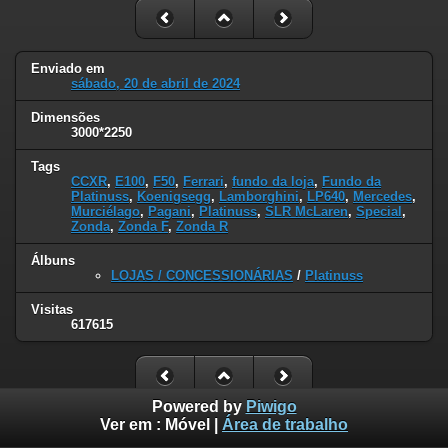
Enviado em
sábado, 20 de abril de 2024
Dimensões
3000*2250
Tags
CCXR
,
E100
,
F50
,
Ferrari
,
fundo da loja
,
Fundo da
Platinuss
,
Koenigsegg
,
Lamborghini
,
LP640
,
Mercedes
,
Murciélago
,
Pagani
,
Platinuss
,
SLR McLaren
,
Special
,
Zonda
,
Zonda F
,
Zonda R
Álbuns
LOJAS / CONCESSIONÁRIAS
/
Platinuss
Visitas
617615
Powered by
Piwigo
Ver em :
Móvel
|
Área de trabalho