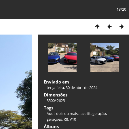
18/20
Enviado em
terça-feira, 30 de abril de 2024
Dimensões
3500*2625
Tags
Audi
,
dois ou mais
,
facelift
,
geração
,
gerações
,
R8
,
V10
Álbuns