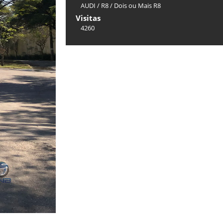
AUDI
/
R8
/
Dois ou Mais R8
Visitas
4260