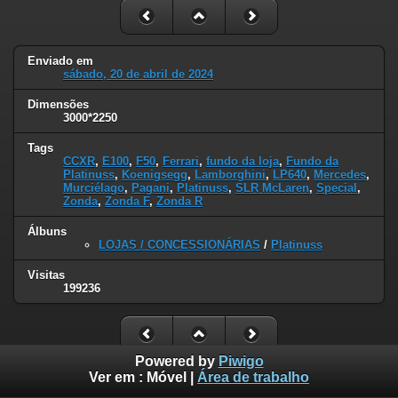
Enviado em
sábado, 20 de abril de 2024
Dimensões
3000*2250
Tags
CCXR
,
E100
,
F50
,
Ferrari
,
fundo da loja
,
Fundo da
Platinuss
,
Koenigsegg
,
Lamborghini
,
LP640
,
Mercedes
,
Murciélago
,
Pagani
,
Platinuss
,
SLR McLaren
,
Special
,
Zonda
,
Zonda F
,
Zonda R
Álbuns
LOJAS / CONCESSIONÁRIAS
/
Platinuss
Visitas
199236
Powered by
Piwigo
Ver em :
Móvel
|
Área de trabalho