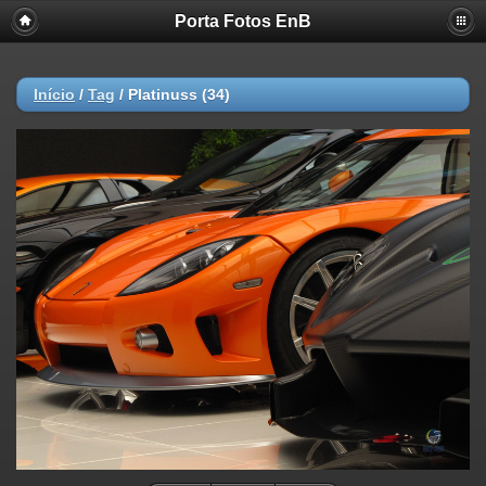
Porta Fotos EnB
Início
/
Tag
/
Platinuss (34)