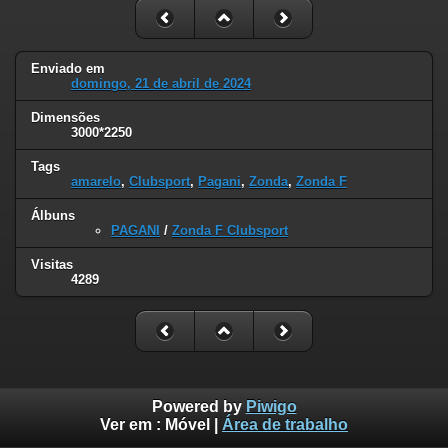
Enviado em
domingo, 21 de abril de 2024
Dimensões
3000*2250
Tags
amarelo
,
Clubsport
,
Pagani
,
Zonda
,
Zonda F
Álbuns
PAGANI
/
Zonda F Clubsport
Visitas
4289
Powered by
Piwigo
Ver em :
Móvel
|
Área de trabalho