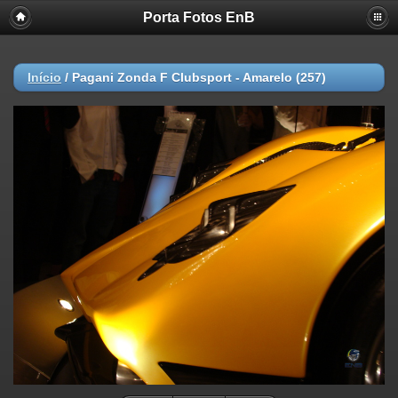
Porta Fotos EnB
Início
/
Pagani Zonda F Clubsport - Amarelo (257)