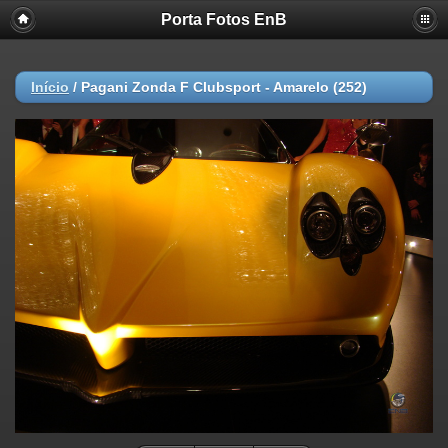
Porta Fotos EnB
Início
/
Pagani Zonda F Clubsport - Amarelo (252)