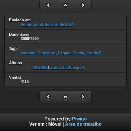
Enviado em
domingo, 21 de abril de 2024
Dimensões
3000*2250
Tags
amarelo
,
Clubsport
,
Pagani
,
Zonda
,
Zonda F
Álbuns
PAGANI
/
Zonda F Clubsport
Visitas
4115
Powered by
Piwigo
Ver em :
Móvel
|
Área de trabalho