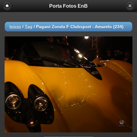
Porta Fotos EnB
Início
/
Tag
/
Pagani Zonda F Clubsport - Amarelo (234)