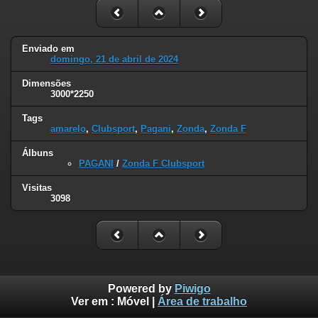
Enviado em
domingo, 21 de abril de 2024
Dimensões
3000*2250
Tags
amarelo
,
Clubsport
,
Pagani
,
Zonda
,
Zonda F
Álbuns
PAGANI
/
Zonda F Clubsport
Visitas
3098
Powered by
Piwigo
Ver em :
Móvel
|
Área de trabalho