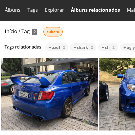
Álbuns
Tags
Explorar
Álbuns relacionados
Mai
Início
/
Tag
2
subaru
Tags relacionadas
+ azul
2
+ shark
2
+ sti
2
+ ugly