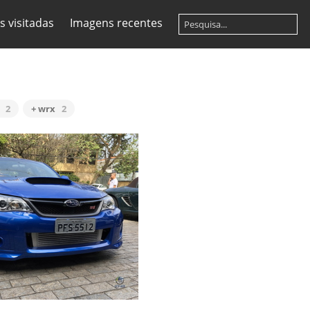
s visitadas
Imagens recentes
2
+ wrx
2