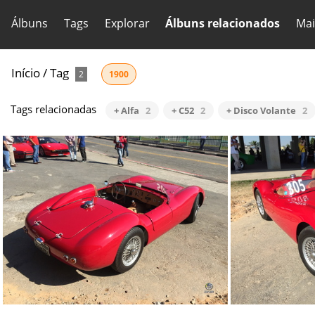
Álbuns
Tags
Explorar
Álbuns relacionados
Mai
Início
/
Tag
2
1900
Tags relacionadas
+ Alfa
2
+ C52
2
+ Disco Volante
2